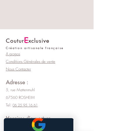
Entretien
Lavable en machine à 30°
E
Coutur
xclusive
Création artisanale française
A propos
Conditions Générales de vente
Nous Contacter
Adresse :
5, rue Mattenmuhl
67560 ROSHEIM
Tel:
06 25 95 16 61
Horaires d'ouverture