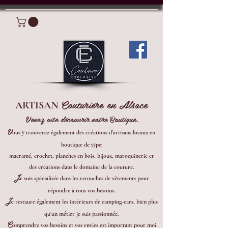
Connexion
Couturière en Alsace
ARTISAN
Venez vite découvrir notre Boutique.
V
ous y trouverez également des créations d'artisans locaux en
boutique de type:
macramé, crochet, planches en bois, bijoux, maroquinerie et
des créations dans le domaine de la couture.
J
e suis spécialisée dans les retouches de vêtements pour
répondre à tous vos besoins.
J
e restaure également les intérieurs de camping-cars, bien plus
qu'un métier je suis passionnée.
C
omprendre vos besoins et vos envies est important pour moi