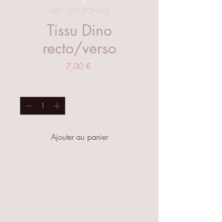
SKU : COUPON-16
Tissu Dino
recto/verso
Prix
7,00 €
Quantité
*
Ajouter au panier
Adaptés à tous vos travaux
manuels et de couture.
Dimensions : 160cm x 100cm
Tissu doux en coton recto fond
bleu et verso fond blanc.