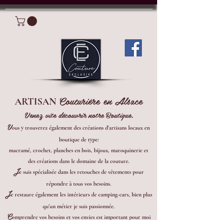
Connexion
Couturière en Alsace
ARTISAN
Venez vite découvrir notre Boutique.
V
ous y trouverez également des créations d'artisans locaux en
boutique de type:
macramé, crochet, planches en bois, bijoux, maroquinerie et
des créations dans le domaine de la couture.
J
e suis spécialisée dans les retouches de vêtements pour
répondre à tous vos besoins.
J
e restaure également les intérieurs de camping-cars, bien plus
qu'un métier je suis passionnée.
C
omprendre vos besoins et vos envies est important pour moi