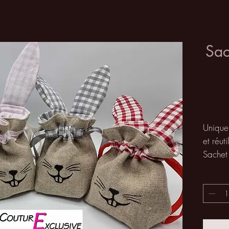
Sac
Unique
et réuti
Sachet
naturel
pour fa
mettre 
en cho
Le sac 