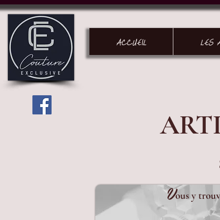
ACCUEIL
LES 
ART
V
ous y trouv