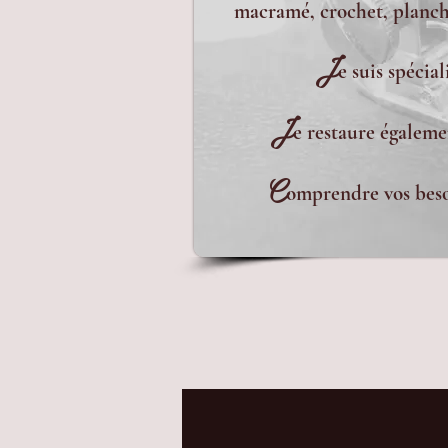
macramé, crochet, planche
J
e suis spécia
J
e restaure égaleme
C
omprendre vos besoi