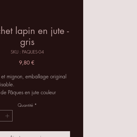
het lapin en jute -
gris
SKU : PAQUES-04
Prix
9,80 €
 et mignon, emballage original
lisable.
 de Pâques en jute couleur
le à garnir suivant vos envies
Quantité
*
ire plaisir et pourquoi pas
de petits cadeaux, bijoux, oeufs
colats ou d'autres gourmandises.
est doublé avec un tissu en coton