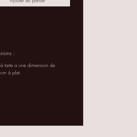
Ajouter au panier
sions :
t à tarte a une dimension de
m à plat.