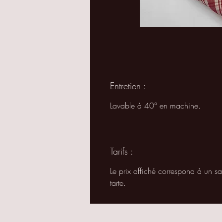
Entretien :
Lavable à 40° en machine.
Tarifs :
Le prix affiché correspond à un s
tarte.