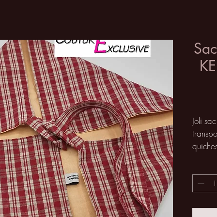
Sac
K
Joli sa
transpo
quiches
Pratiqu
anse da
Confec
identiq