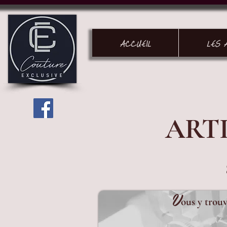
ACCUEIL
LES 
ART
V
ous y trouv