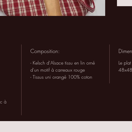
Composition:
Dimen
- Kelsch d'Alsace tissu en lin orné
Le pla
d'un motif à carreaux rouge
48x48c
- Tissus uni orangé 100% coton
ac à