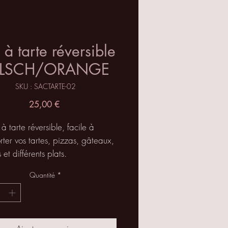
 à tarte réversible
ELSCH/ORANGE
SKU : SACTARTE-02
Prix
25,00 €
c à tarte réversible, facile à
rter vos tartes, pizzas, gâteaux,
 et différents plats.
e il suffit de passer la grande
Quantité
*
ns les deux petites boucles.
tionnée en Alsace, produit
ue aux photos.