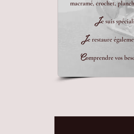
macramé, crochet, planche
J
e suis spécia
J
e restaure égaleme
C
omprendre vos besoi