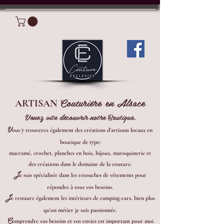
Connexion
Couturière en Alsace
ARTISAN
Venez vite découvrir notre Boutique.
V
ous y trouverez également des créations d'artisans locaux en
boutique de type:
macramé, crochet, planches en bois, bijoux, maroquinerie et
des créations dans le domaine de la couture.
J
e suis spécialisée dans les retouches de vêtements pour
répondre à tous vos besoins.
J
e restaure également les intérieurs de camping-cars, bien plus
qu'un métier je suis passionnée.
C
omprendre vos besoins et vos envies est important pour moi