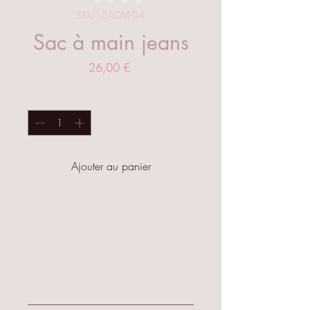
SKU : SACM-04
Sac à main jeans
Prix
26,00 €
Quantité
*
Ajouter au panier
Création unique et originale avec
des chutes de jeans de deux
couleurs différentes.
Sac à main avec une bandoulière
noire réglable, possible de la
Entretien
retirer grâce aux deux