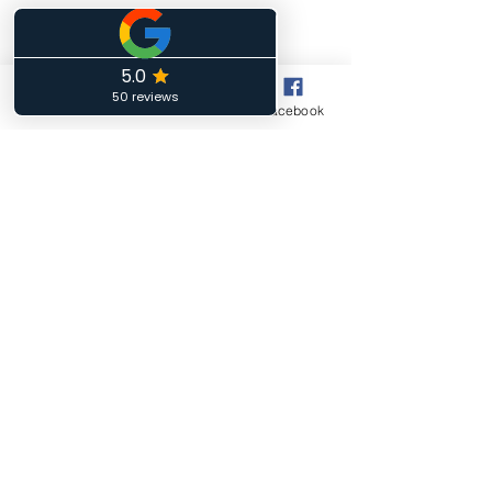
Horaires d'ouverture
Lundi :
Phone
Email
Facebook
14h00 à18h00
Mardi :
10h00 à 12h00 - 13h00 à 15h00
Mercredi :
Fermé
Jeudi :
14h00 à 18h00
Vendredi :
10h00 à 12h00 - 13h00 à 15h00
Samedi:
10h00 à 12h00