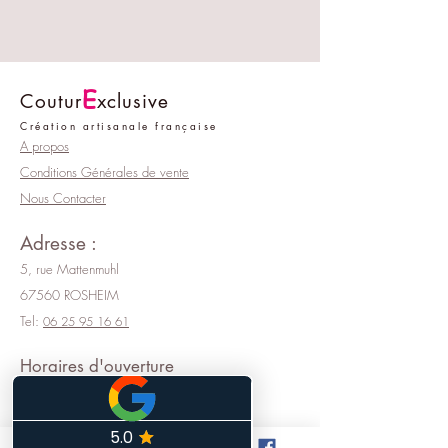
Lavable à la main.
E
Coutur
xclusive
Création artisanale française
A propos
Conditions Générales de vente
Nous Contacter
Adresse :
5, rue Mattenmuhl
67560 ROSHEIM
Tel:
06 25 95 16 61
Horaires d'ouverture
Lundi :