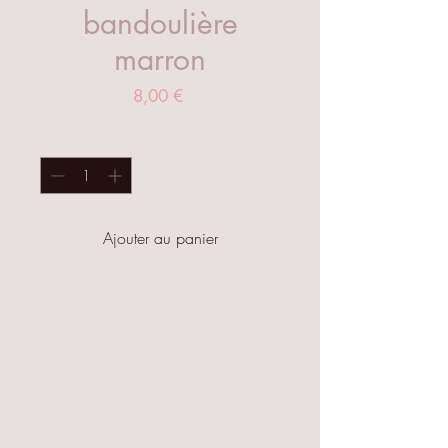
bandoulière
marron
Prix
8,00 €
Quantité
*
Ajouter au panier
Bandoulière marron/brun et
blanche.
Boucles dorées.
Matière: Nylon et polyester
Largeur 4cm environ
Entretien
Longueur: 70-138cm environ