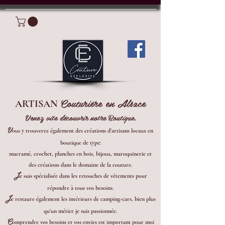
Connexion
Couturière en Alsace
ARTISAN
Venez vite découvrir notre Boutique.
V
ous y trouverez également des créations d'artisans locaux en
boutique de type:
macramé, crochet, planches en bois, bijoux, maroquinerie et
des créations dans le domaine de la couture.
J
e suis spécialisée dans les retouches de vêtements pour
répondre à tous vos besoins.
J
e restaure également les intérieurs de camping-cars, bien plus
qu'un métier je suis passionnée.
C
omprendre vos besoins et vos envies est important pour moi