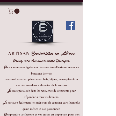
Connexion
Couturière en Alsace
ARTISAN
Venez vite découvrir notre Boutique.
V
ous y trouverez également des créations d'artisans locaux en
boutique de type:
macramé, crochet, planches en bois, bijoux, maroquinerie et
des créations dans le domaine de la couture.
J
e suis spécialisée dans les retouches de vêtements pour
répondre à tous vos besoins.
J
e restaure également les intérieurs de camping-cars, bien plus
qu'un métier je suis passionnée.
C
omprendre vos besoins et vos envies est important pour moi