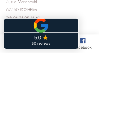
5, rue Mattenmuhl
67560 ROSHEIM
Tel:
06 25 95 16 61
Horaires d'ouverture
Phone
Email
Facebook
Lundi :
14h00 à18h00
Mardi :
10h00 à 12h00 - 13h00 à 15h00
Mercredi :
Fermé
Jeudi :
14h00 à 18h00
Vendredi :
10h00 à 12h00 - 13h00 à 15h00
Samedi: