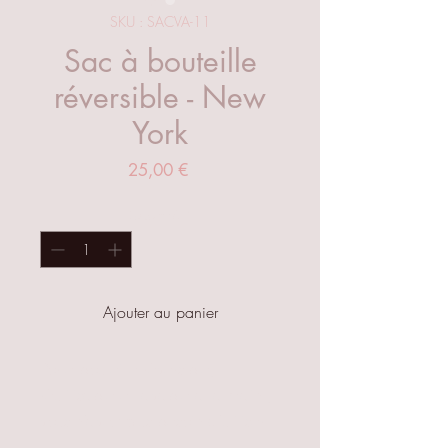
SKU : SACVA-11
Sac à bouteille
réversible - New
York
Prix
25,00 €
Quantité
*
Ajouter au panier
Porte bouteille réversible,
réutilisable et lavable à la main ,
vous n’avez plus besoin d’utiliser
un sac en plastique ou en carton