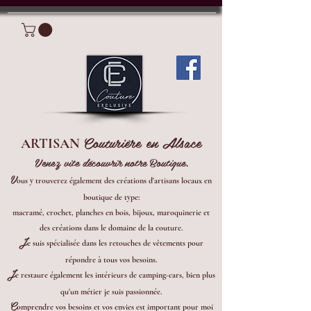
Connexion
Couturière en Alsace
ARTISAN
Venez vite découvrir notre Boutique.
V
ous y trouverez également des créations d'artisans locaux en
boutique de type:
macramé, crochet, planches en bois, bijoux, maroquinerie et
des créations dans le domaine de la couture.
J
e suis spécialisée dans les retouches de vêtements pour
répondre à tous vos besoins.
J
e restaure également les intérieurs de camping-cars, bien plus
qu'un métier je suis passionnée.
C
omprendre vos besoins et vos envies est important pour moi