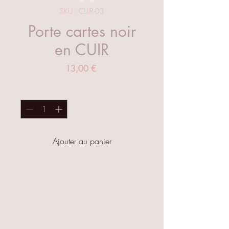
SKU : CUIR-03
Porte cartes noir
en CUIR
Prix
13,00 €
Quantité
*
Ajouter au panier
Porte cartes pour vos papiers
et/ou cartes de crédits en CUIR,
adaptée à tous, pour femmes ou
pour hommes.
Fait en croûte de cuir vachette de