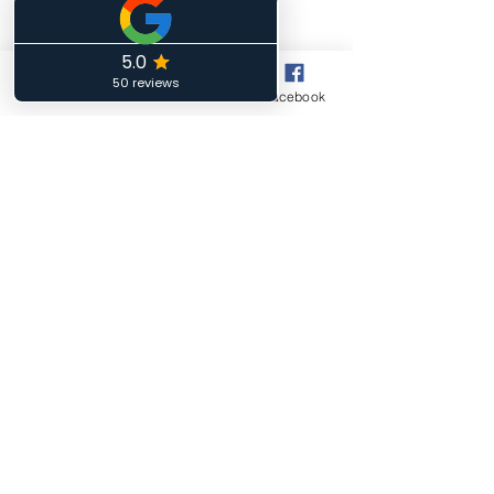
Horaires d'ouverture
Lundi :
Phone
Email
Facebook
14h00 à18h00
Mardi :
10h00 à 12h00 - 13h00 à 15h00
Mercredi :
Fermé
Jeudi :
14h00 à 18h00
Vendredi :
10h00 à 12h00 - 13h00 à 15h00
Samedi:
10h00 à 12h00