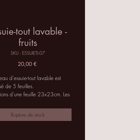
suie-tout lavable -
fruits
SKU : ESSUIETL-07
Prix
20,00 €
eau d'essuie-tout lavable est
 de 5 feuilles.
ions d'une feuille 23x23cm. Les
s sont raccordées par pressions
ue pratique (ça ne rouille pas).
Rupture de stock
tion: pour la cuisine qui remplace
ssuie-tout papier, ou dans votre
e bain ou encore dans les wc