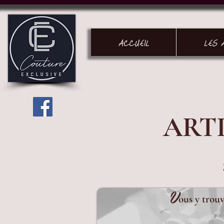
ACCUEIL
LES 
ART
V
ous y trouv