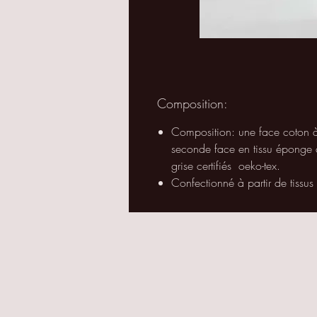
Composition:
Composition: une face coton à m
seconde face en tissu éponge
grise certifiés
oeko-tex.
Confectionné à partir de tissus