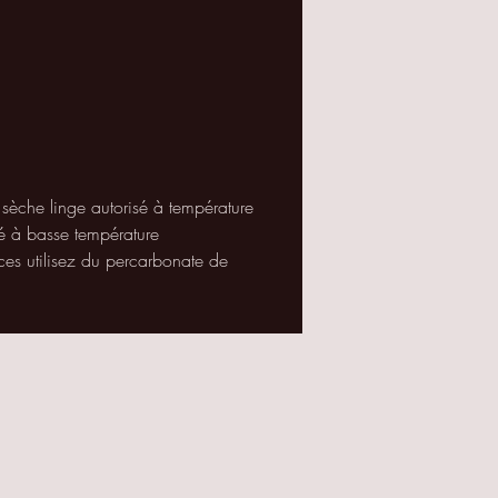
ssuyer
les mains... à utiliser
bon vous semble.
e: L'entre axe des boutons est
 sur les rouleaux, vous pouvez
uter autant que vous le
tez.
 sèche linge autorisé à température
é à basse température
aces utilisez du percarbonate de