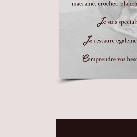
macramé, crochet, planche
J
e suis spécia
J
e restaure égaleme
C
omprendre vos besoi