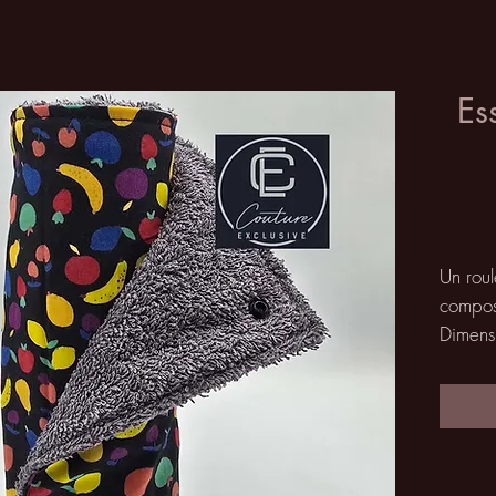
Es
Un roul
composé
Dimens
feuille
plastiq
Utilisa
votre e
salle d