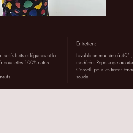
pour
e
comme 
Avantag
la même
en rajo
souhai
Entretien:
otifs fruits et légumes et la
Lavable en machine à 40°
,
 à bouclettes 100% coton
modérée. R
epassage autoris
Conseil: pour les traces ten
 neufs.
soude.