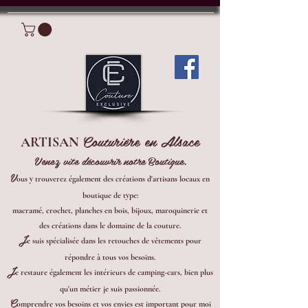
Connexion
Couturière en Alsace
ARTISAN
Venez vite découvrir notre Boutique.
V
ous y trouverez également des créations d'artisans locaux en
boutique de type:
macramé, crochet, planches en bois, bijoux, maroquinerie et
des créations dans le domaine de la couture.
J
e suis spécialisée dans les retouches de vêtements pour
répondre à tous vos besoins.
J
e restaure également les intérieurs de camping-cars, bien plus
qu'un métier je suis passionnée.
C
omprendre vos besoins et vos envies est important pour moi