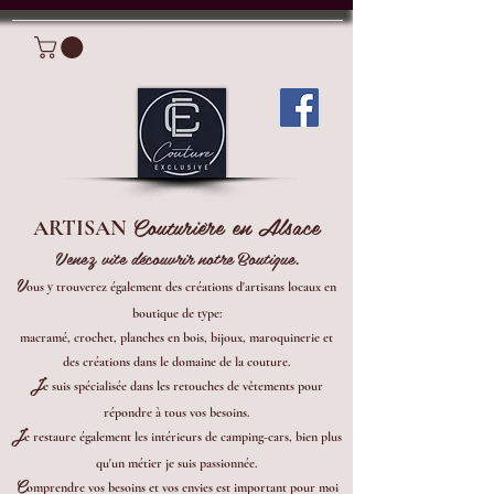
Connexion
Couturière en Alsace
ARTISAN
Venez vite découvrir notre Boutique.
V
ous y trouverez également des créations d'artisans locaux en
boutique de type:
macramé, crochet, planches en bois, bijoux, maroquinerie et
des créations dans le domaine de la couture.
J
e suis spécialisée dans les retouches de vêtements pour
répondre à tous vos besoins.
J
e restaure également les intérieurs de camping-cars, bien plus
qu'un métier je suis passionnée.
C
omprendre vos besoins et vos envies est important pour moi