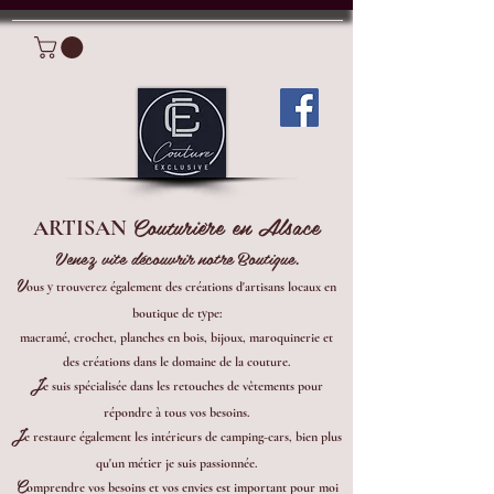
Connexion
Couturière en Alsace
ARTISAN
Venez vite découvrir notre Boutique.
V
ous y trouverez également des créations d'artisans locaux en
boutique de type:
macramé, crochet, planches en bois, bijoux, maroquinerie et
des créations dans le domaine de la couture.
J
e suis spécialisée dans les retouches de vêtements pour
répondre à tous vos besoins.
J
e restaure également les intérieurs de camping-cars, bien plus
qu'un métier je suis passionnée.
C
omprendre vos besoins et vos envies est important pour moi