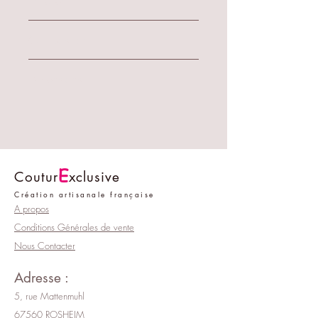
Entretien
Lavable à la main.
Composition:
Composition: tissu type satin
Dimensions :
Visible sur la photo.
E
Coutur
xclusive
Création artisanale française
A propos
Conditions Générales de vente
Nous Contacter
Adresse :
5, rue Mattenmuhl
67560 ROSHEIM