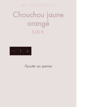
SKU : CHOUCHOU-12
Chouchou jaune
orangé
Prix
5,00 €
Quantité
*
Ajouter au panier
Anneau de cheveux, chouchou
coton effet satin de couleur jaune
orangé uni.
Petit et pratique pour les cheveux
pas trop épais.