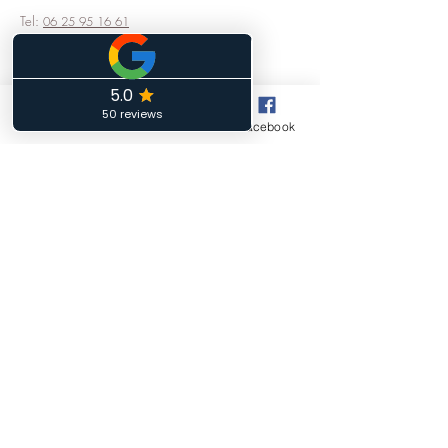
Tel:
06 25 95 16 61
Horaires d'ouverture
Phone
Email
Facebook
Lundi :
14h00 à18h00
Mardi :
10h00 à 12h00 - 13h00 à 15h00
Mercredi :
Fermé
Jeudi :
14h00 à 18h00
Vendredi :
10h00 à 12h00 - 13h00 à 15h00
Samedi:
10h00 à 12h00