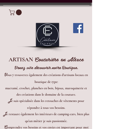
Connexion
Couturière en Alsace
ARTISAN
Venez vite découvrir notre Boutique.
V
ous y trouverez également des créations d'artisans locaux en
boutique de type:
macramé, crochet, planches en bois, bijoux, maroquinerie et
des créations dans le domaine de la couture.
J
e suis spécialisée dans les retouches de vêtements pour
répondre à tous vos besoins.
J
e restaure également les intérieurs de camping-cars, bien plus
qu'un métier je suis passionnée.
C
omprendre vos besoins et vos envies est important pour moi