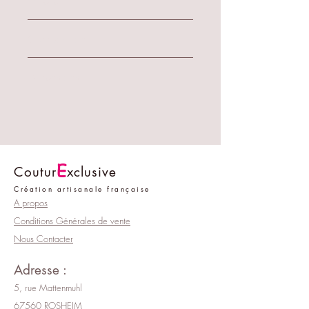
Entretien
Lavable à la main.
Composition:
Composition: tissu type satin
Dimensions :
Visible sur la photo.
E
Coutur
xclusive
Création artisanale française
A propos
Conditions Générales de vente
Nous Contacter
Adresse :
5, rue Mattenmuhl
67560 ROSHEIM