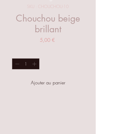
SKU : CHOUCHOU-10
Chouchou beige
brillant
Prix
5,00 €
Quantité
*
Ajouter au panier
Anneau de cheveux, chouchou
coton effet satin de couleur
beige uni et brillant.
Petit et pratique pour les cheveux
pas trop épais.