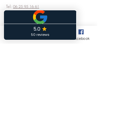
Tel:
06 25 95 16 61
Horaires d'ouverture
Phone
Email
Facebook
Lundi :
14h00 à18h00
Mardi :
10h00 à 12h00 - 13h00 à 15h00
Mercredi :
Fermé
Jeudi :
14h00 à 18h00
Vendredi :
10h00 à 12h00 - 13h00 à 15h00
Samedi:
10h00 à 12h00