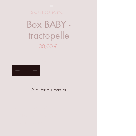
SKU : BOXBABY-01
Box BABY -
tractopelle
Prix
30,00 €
Quantité
*
Ajouter au panier
Vous retrouverez dans le kit:
1
Bavoir bandana,
1
Grand bavoir,
Quatre carrés lavables
et