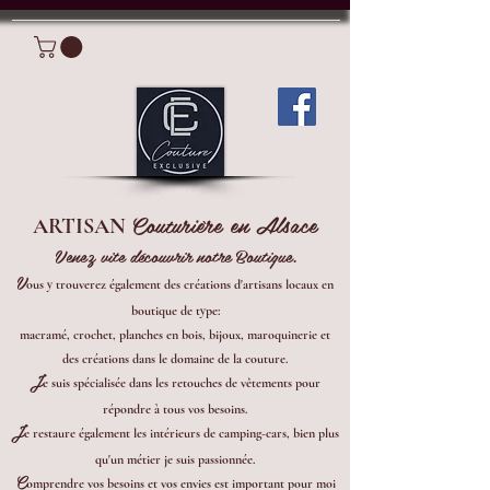
Connexion
Couturière en Alsace
ARTISAN
Venez vite découvrir notre Boutique.
V
ous y trouverez également des créations d'artisans locaux en
boutique de type:
macramé, crochet, planches en bois, bijoux, maroquinerie et
des créations dans le domaine de la couture.
J
e suis spécialisée dans les retouches de vêtements pour
répondre à tous vos besoins.
J
e restaure également les intérieurs de camping-cars, bien plus
qu'un métier je suis passionnée.
C
omprendre vos besoins et vos envies est important pour moi