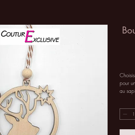
Bou
Choisis
pour u
au sap
Le bois
y avoir
ce qui 