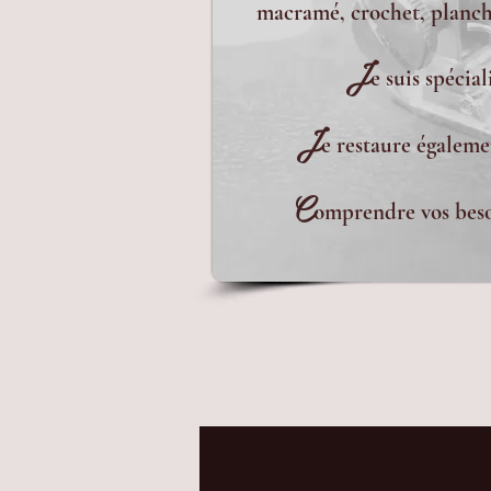
macramé, crochet, planche
J
e suis spécia
J
e restaure égaleme
C
omprendre vos besoi