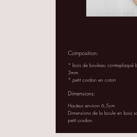
Composition:
* bois de bouleau contreplaqué b
3mm
* petit cordon en coton
Dimensions:
Hauteur environ 6,5cm
Dimensions de la boule en bois sa
petit cordon.