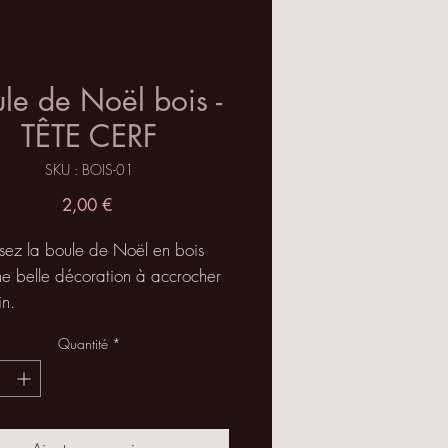
le de Noël bois -
TÊTE CERF
SKU : BOIS-01
Prix
2,00 €
sez la boule de Noël en bois
ne belle décoration à accrocher
in.
 est une matière naturelle, il peut
Quantité
*
 quelques différences de teintes,
rendra votre objet unique.