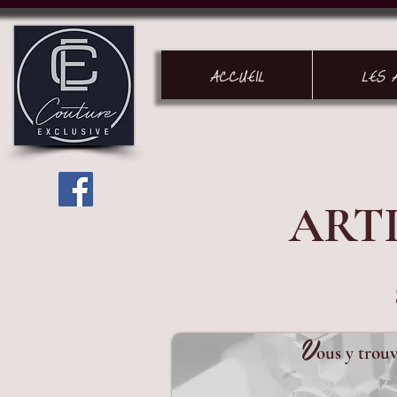
ACCUEIL
LES 
ART
V
ous y trouv