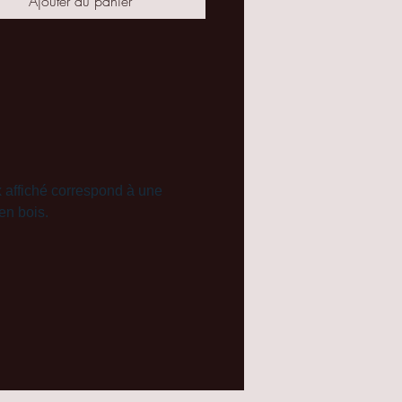
Ajouter au panier
:
x affiché correspond à une
en bois.