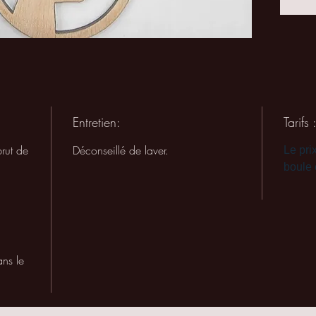
Entretien:
Tarifs 
rut de
Déconseillé de laver.
Le pri
boule 
ns le