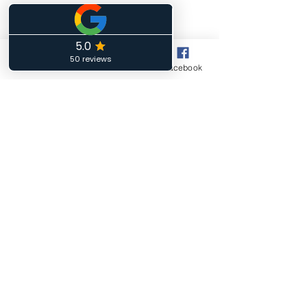
petite taille.
Horaires d'ouverture
Lundi :
Phone
Email
Facebook
14h00 à18h00
Mardi :
10h00 à 12h00 - 13h00 à 15h00
Mercredi :
Fermé
Jeudi :
14h00 à 18h00
Vendredi :
10h00 à 12h00 - 13h00 à 15h00
Samedi:
10h00 à 12h00