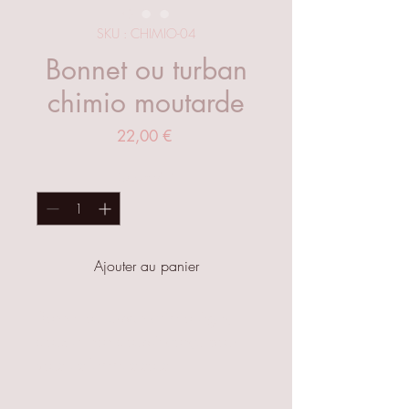
SKU : CHIMIO-04
Bonnet ou turban
chimio moutarde
Prix
22,00 €
Quantité
*
Ajouter au panier
Bonnet ou turban chimio léger,
doux et non doublé conçu pour
vous les femmes sous
chimiothérapie dès la chute des