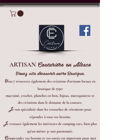
Connexion
Couturière en Alsace
ARTISAN
Venez vite découvrir notre Boutique.
V
ous y trouverez également des créations d'artisans locaux en
boutique de type:
macramé, crochet, planches en bois, bijoux, maroquinerie et
des créations dans le domaine de la couture.
J
e suis spécialisée dans les retouches de vêtements pour
répondre à tous vos besoins.
J
e restaure également les intérieurs de camping-cars, bien plus
qu'un métier je suis passionnée.
C
omprendre vos besoins et vos envies est important pour moi