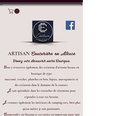
Connexion
Couturière en Alsace
ARTISAN
Venez vite découvrir notre Boutique.
V
ous y trouverez également des créations d'artisans locaux en
boutique de type:
macramé, crochet, planches en bois, bijoux, maroquinerie et
des créations dans le domaine de la couture.
J
e suis spécialisée dans les retouches de vêtements pour
répondre à tous vos besoins.
J
e restaure également les intérieurs de camping-cars, bien plus
qu'un métier je suis passionnée.
C
omprendre vos besoins et vos envies est important pour moi