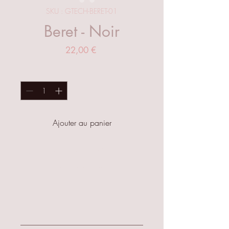
SKU : GTECH-BERET-01
Beret - Noir
Prix
22,00 €
Quantité
*
Ajouter au panier
Réalisation faite par "G Tech
Mortocycles" marque déposée et
protégée.
Beret, l'accessoire essentiel et
efficace pour compléter votre
Entretien
style.