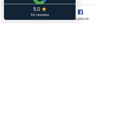
Lundi :
Phone
Email
Facebook
14h00 à18h00
Mardi :
10h00 à 12h00 - 13h00 à 15h00
Mercredi :
Fermé
Jeudi :
14h00 à 18h00
Vendredi :
10h00 à 12h00 - 13h00 à 15h00
Samedi:
10h00 à 12h00