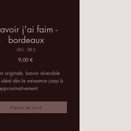
avoir j'ai faim -
bordeaux
SKU : BB-5
Prix
9,00 €
n originale, bavoir réversible
idéal dès la naissance jusqu'à
approximativement.
le avec deux pressions
ue, suivant l'évolution de
Rupture de stock
t.
e: Pas de plis il reste bien à
r le torse de l'enfant.