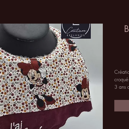
B
Créatio
croqué 
3 ans 
Réglab
plastiq
l'enfan
Avantag
plat su