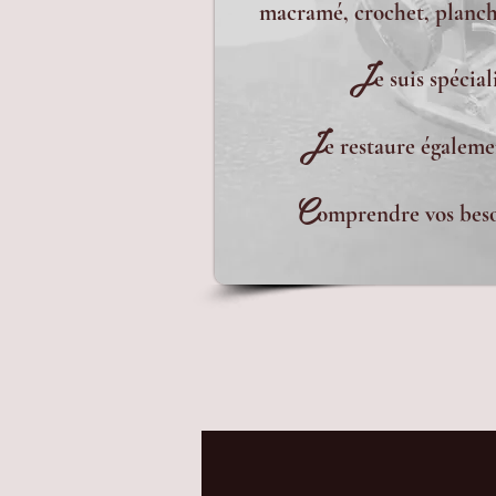
macramé, crochet, planche
J
e suis spécia
J
e restaure égaleme
C
omprendre vos besoi