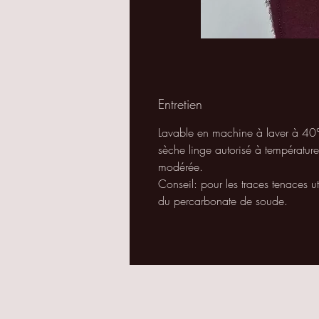
Entretien
Lavable en machine à laver à 40°
sèche linge autorisé à température
modérée.
Conseil: pour les traces tenaces ut
du percarbonate de soude.