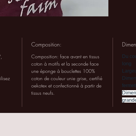
Le cade
Produit
Composition:
Dimen
,
Composition: face avant en tissus
Du cou
coton à motifs et la seconde face
long
une éponge à bouclettes 100%
Largeu
ilisez
coton de couleur unie grise, certifié
Dimens
oekotex et confectionné à partir de
fermet
tissus neufs.
Dimens
grande