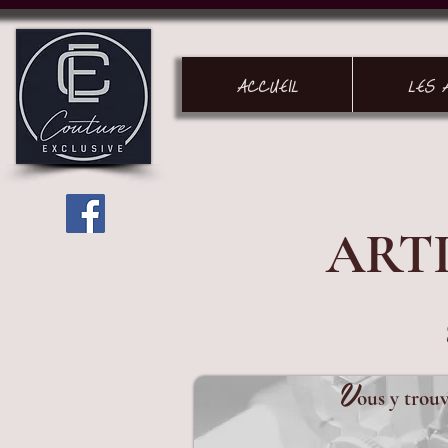
ACCUEIL
LES 
ART
V
ous y trouv