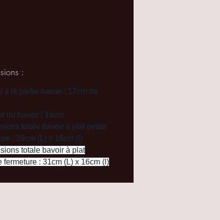
au qui à coup sûr fera plaisir.
 identique à la photo.
sions :
 à la partie basse : 17cm de
r du bavoir : 19cm
ions totale bavoir à plat petite
ure : 29cm (L) x 16cm (l)
ions totale bavoir à plat
 fermeture : 31cm (L) x 16cm (l)