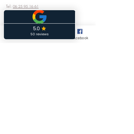
Tel:
06 25 95 16 61
Horaires d'ouverture
Phone
Email
Facebook
Lundi :
14h00 à18h00
Mardi :
10h00 à 12h00 - 13h00 à 15h00
Mercredi :
Fermé
Jeudi :
14h00 à 18h00
Vendredi :
10h00 à 12h00 - 13h00 à 15h00
Samedi:
10h00 à 12h00