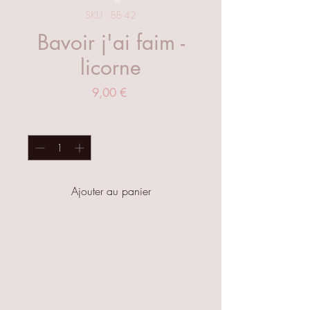
SKU : BB-42
Bavoir j'ai faim -
licorne
Prix
9,00 €
Quantité
*
Ajouter au panier
Création originale,
bavoir réversible croqué idéal
dès la naissance jusqu'à 3 ans
approximativement.
Réglable avec deux pressions