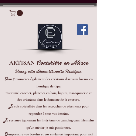
Connexion
Couturière en Alsace
ARTISAN
Venez vite découvrir notre Boutique.
V
ous y trouverez également des créations d'artisans locaux en
boutique de type:
macramé, crochet, planches en bois, bijoux, maroquinerie et
des créations dans le domaine de la couture.
J
e suis spécialisée dans les retouches de vêtements pour
répondre à tous vos besoins.
J
e restaure également les intérieurs de camping-cars, bien plus
qu'un métier je suis passionnée.
C
omprendre vos besoins et vos envies est important pour moi