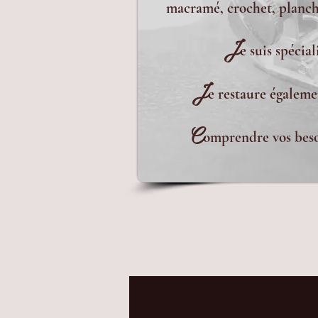
macramé, crochet, planche
J
e suis spécia
J
e restaure égaleme
C
omprendre vos besoi