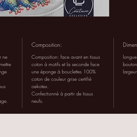
plat su
Composition:
Dimen
r ne
Composition: face avant en tissus
longue
mettre
coton à motifs et la seconde face
bouton
inge
une éponge à bouclettes 100%
largeu
coton de couleur grise certifié
ous
oekotex.
Confectionné à partir de tissus
age.
neufs.