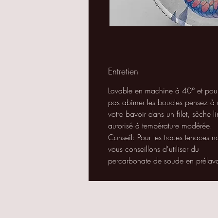
Entretien
Lavable en machine à 40° et pou
pas abimer les boucles pensez à 
votre bavoir dans un filet, sèche l
autorisé à température modérée.
Conseil: Pour les traces tenaces n
vous conseillons d'utiliser du
percarbonate de soude en prélav