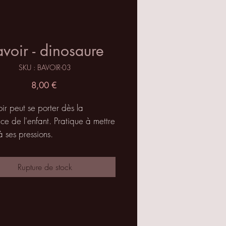
voir - dinosaure
SKU : BAVOIR-03
Prix
8,00 €
ir peut se porter dès la
ce de l'enfant. Pratique à mettre
 ses pressions.
uvez choisir entre une face
 à bouclettes 100% coton pour
Rupture de stock
ption ou la face à motifs.
ionné à partir de tissus neufs
s en France.
e : Pas de plis il reste bien à