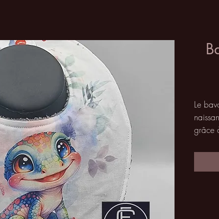
Ba
Le bavo
naissan
grâce à
Vous po
éponge
l'absor
Confect
acheté
Avantag