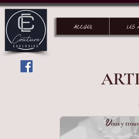
ACCUEIL
LES 
ART
V
ous y trouv