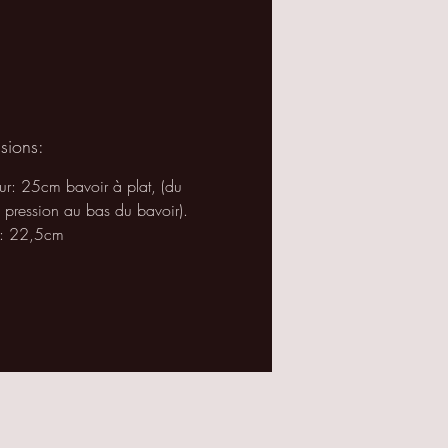
r le torse de l'enfant.
sions:
ur: 25cm bavoir à plat, (du
 pression au bas du bavoir).
r: 22,5cm