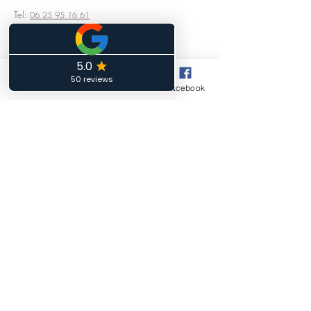
Tel:
06 25 95 16 61
Horaires d'ouverture
Phone
Email
Facebook
Lundi :
14h00 à18h00
Mardi :
10h00 à 12h00 - 13h00 à 15h00
Mercredi :
Fermé
Jeudi :
14h00 à 18h00
Vendredi :
10h00 à 12h00 - 13h00 à 15h00
Samedi:
10h00 à 12h00