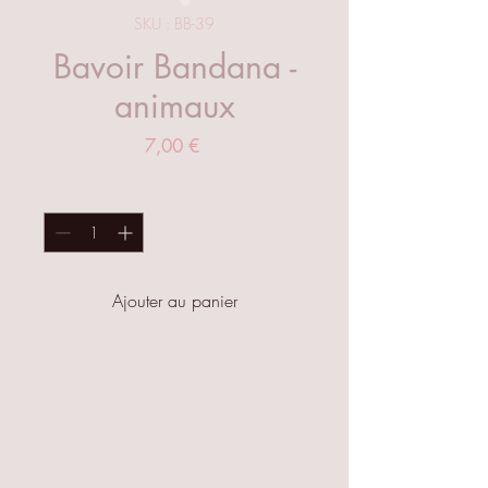
SKU : BB-39
Bavoir Bandana -
animaux
Prix
7,00 €
Quantité
*
Ajouter au panier
Création unique et originale,
bavoir bandana réversible idéal
dès la naissance jusqu'à 2 ans et
demi environ.
Réglable avec deux pressions