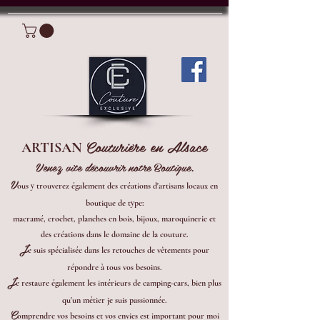
Connexion
Couturière en Alsace
ARTISAN
Venez vite découvrir notre Boutique.
V
ous y trouverez également des créations d'artisans locaux en
boutique de type:
macramé, crochet, planches en bois, bijoux, maroquinerie et
des créations dans le domaine de la couture.
J
e suis spécialisée dans les retouches de vêtements pour
répondre à tous vos besoins.
J
e restaure également les intérieurs de camping-cars, bien plus
qu'un métier je suis passionnée.
C
omprendre vos besoins et vos envies est important pour moi