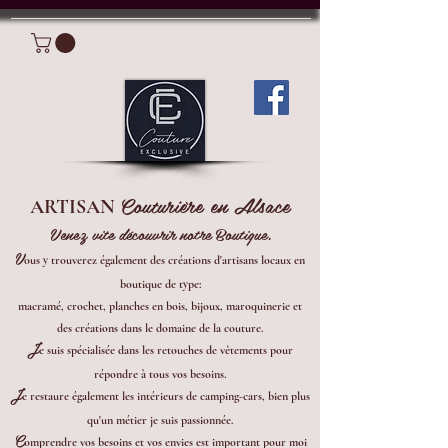
Connexion
Couturière en Alsace
ARTISAN
Venez vite découvrir notre Boutique.
V
ous y trouverez également des créations d'artisans locaux en
boutique de type:
macramé, crochet, planches en bois, bijoux, maroquinerie et
des créations dans le domaine de la couture.
J
e suis spécialisée dans les retouches de vêtements pour
répondre à tous vos besoins.
J
e restaure également les intérieurs de camping-cars, bien plus
qu'un métier je suis passionnée.
C
omprendre vos besoins et vos envies est important pour moi