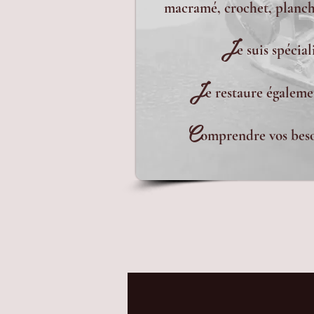
macramé, crochet, planche
J
e suis spécia
J
e restaure égaleme
C
omprendre vos besoi