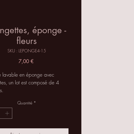
ingettes, éponge -
fleurs
SKU : LEPONGE4-15
Prix
7,00 €
te lavable en éponge avec
tes, un lot est composé de 4
s.
ez votre consommation de
Quantité
*
s et adoptez un nouveau style
ceau de coton jetable met plus
ois pour se dégrader, STOP