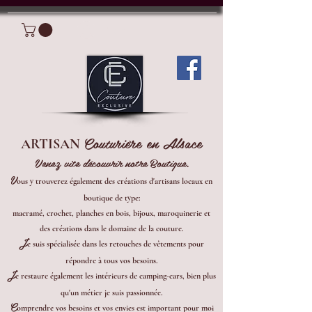
Connexion
Couturière en Alsace
ARTISAN
Venez vite découvrir notre Boutique.
V
ous y trouverez également des créations d'artisans locaux en
boutique de type:
macramé, crochet, planches en bois, bijoux, maroquinerie et
des créations dans le domaine de la couture.
J
e suis spécialisée dans les retouches de vêtements pour
répondre à tous vos besoins.
J
e restaure également les intérieurs de camping-cars, bien plus
qu'un métier je suis passionnée.
C
omprendre vos besoins et vos envies est important pour moi