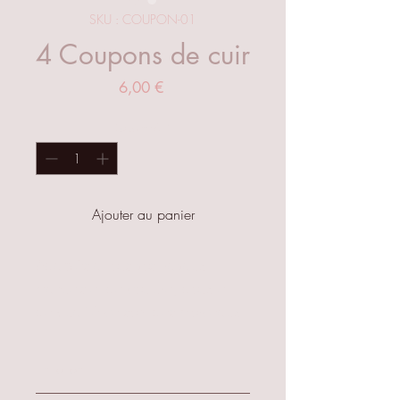
SKU : COUPON-01
4 Coupons de cuir
Prix
6,00 €
Quantité
*
Ajouter au panier
Adaptés à tous vos travaux
manuels et de couture, doux et
de qualité ce sont des morceaux
d'un magasin de sellerie en
France. Les dimensions sont sur les
Entretien
photos.