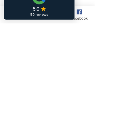
Lundi :
Phone
Email
Facebook
14h00 à18h00
Mardi :
10h00 à 12h00 - 13h00 à 15h00
Mercredi :
Fermé
Jeudi :
14h00 à 18h00
Vendredi :
10h00 à 12h00 - 13h00 à 15h00
Samedi:
10h00 à 12h00