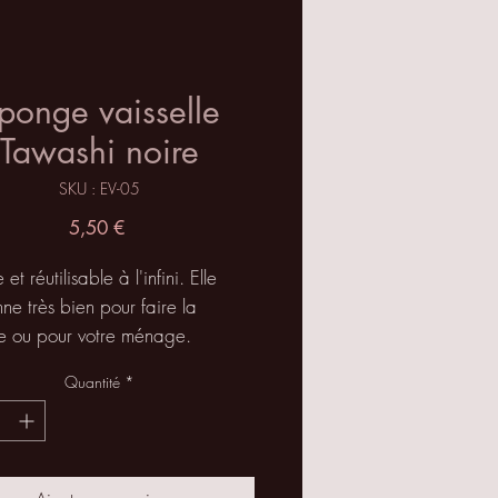
ponge vaisselle
Tawashi noire
SKU : EV-05
Prix
5,50 €
et réutilisable à l'infini. Elle
nne très bien pour faire la
le ou pour votre ménage.
tage vous pouvez la mettre en
Quantité
*
 pour la réutiliser à votre guise.
uvez également l'utiliser pour
eau, sous la douche. Utiliser
éponge zéro déchet sans produits