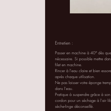
Entretien :
Passer en machine à 40° dès que 
nécessaire. Si possible mettre dan
filet en machine.
Rincer à l'eau claire et bien essore
après chaque utilisation.
Ne pas laisser votre éponge trem
dans l'eau.
Pratique à suspendre grâce à son
cordon pour un séchage à l'air lib
sèche-linge déconseillé.