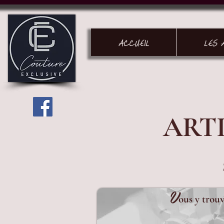
ACCUEIL
LES 
ART
V
ous y trouv