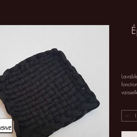
É
Lavable 
fonctio
vaissel
L'avan
machine
Vous po
votre p
votre 