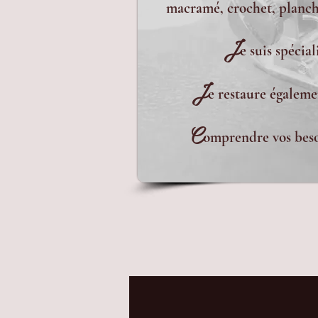
macramé, crochet, planche
J
e suis spécia
J
e restaure égaleme
C
omprendre vos besoi