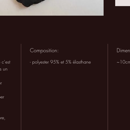
chimiq
Japon.
Confec
Composition:
Dimen
c'est
- polyester 95% et 5% élasthane
~10c
s un
r
per
re,