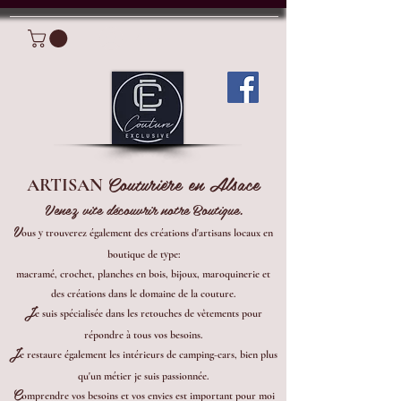
Connexion
Couturière en Alsace
ARTISAN
Venez vite découvrir notre Boutique.
V
ous y trouverez également des créations d'artisans locaux en
boutique de type:
macramé, crochet, planches en bois, bijoux, maroquinerie et
des créations dans le domaine de la couture.
J
e suis spécialisée dans les retouches de vêtements pour
répondre à tous vos besoins.
J
e restaure également les intérieurs de camping-cars, bien plus
qu'un métier je suis passionnée.
C
omprendre vos besoins et vos envies est important pour moi