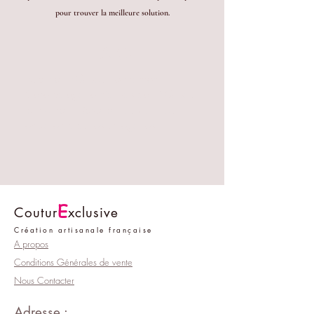
pour trouver la meilleure solution.
FAQ
Aucune FAQ pour le moment
Cette catégorie n’a pas de FAQ pour
le moment. Revenez plus tard ou
explorez d'autres catégories.
E
Coutur
xclusive
Création artisanale française
A propos
Conditions Générales de vente
Nous Contacter
Adresse :