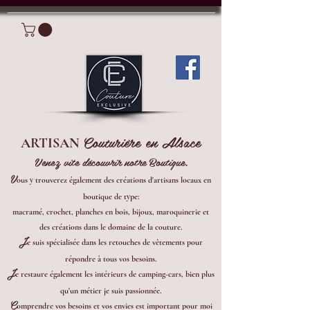
Connexion
Couturière en Alsace
ARTISAN
Venez vite découvrir notre Boutique.
V
ous y trouverez également des créations d'artisans locaux en
boutique de type:
macramé, crochet, planches en bois, bijoux, maroquinerie et
des créations dans le domaine de la couture.
J
e suis spécialisée dans les retouches de vêtements pour
répondre à tous vos besoins.
J
e restaure également les intérieurs de camping-cars, bien plus
qu'un métier je suis passionnée.
C
omprendre vos besoins et vos envies est important pour moi