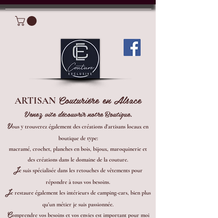
Connexion
Couturière en Alsace
ARTISAN
Venez vite découvrir notre Boutique.
V
ous y trouverez également des créations d'artisans locaux en
boutique de type:
macramé, crochet, planches en bois, bijoux, maroquinerie et
des créations dans le domaine de la couture.
J
e suis spécialisée dans les retouches de vêtements pour
répondre à tous vos besoins.
J
e restaure également les intérieurs de camping-cars, bien plus
qu'un métier je suis passionnée.
C
omprendre vos besoins et vos envies est important pour moi